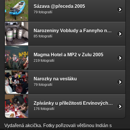
Sázava @přeceda 2005
79 fotografií
Narozeniny Vobludy a Fannyho na lomech 04/2005
85 fotografií
Magma Hotel a MP2 v Zulu 2005
219 fotografií
Narozky na vesláku
79 fotografií
Zpívánky u příležitosti Ervínových narozenin 2005
176 fotografií
Vydařená akcička. Fotky pořizovali většinou Indián s