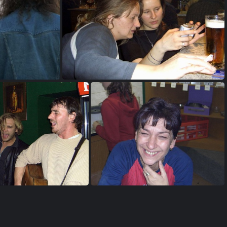
537-fly-to-high
0490 palermo 008