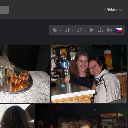
Přihlásit se
0486 img 0079
0487 img 0082