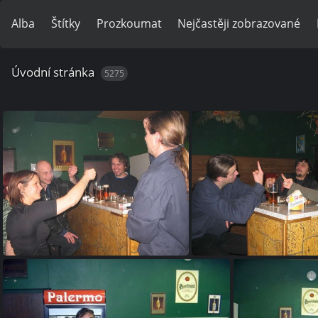
Alba
Štítky
Prozkoumat
Nejčastěji zobrazované
Úvodní stránka
5275
0483 img 0070
0484 img 00