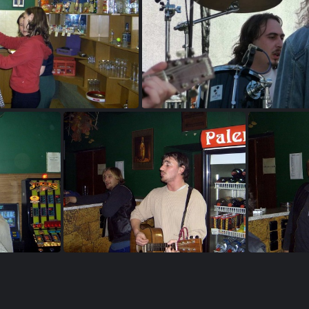
89 palermo 004
049-2009-06-20 12-39-23 p1010