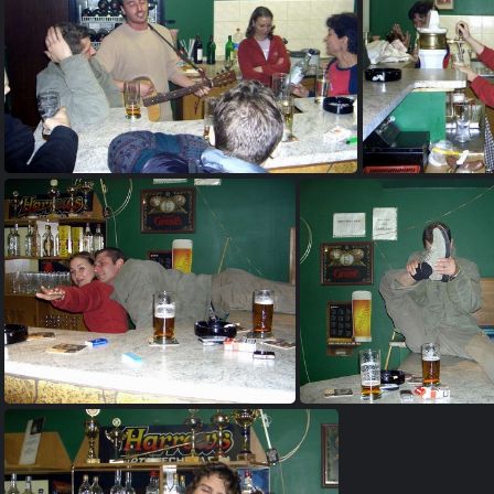
0488 palermo 002
04