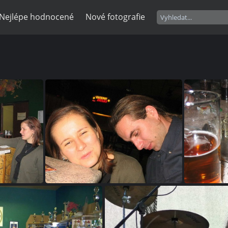
Nejlépe hodnocené
Nové fotografie
75
0485 img 0078