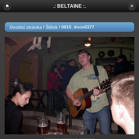
.: BELTAINE :.
Úvodní stránka
/
Štítek
/
0015_dscn0377