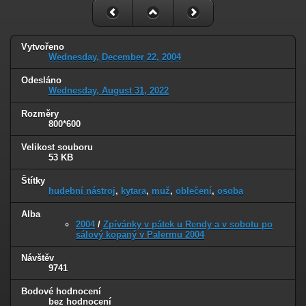
Vytvořeno
Wednesday, December 22, 2004
Odesláno
Wednesday, August 31, 2022
Rozměry
800*600
Velikost souboru
53 KB
Štítky
hudební nástroj
,
kytara
,
muž
,
oblečení
,
osoba
Alba
2004
/
Zpívánky v pátek u Rendy a v sobotu po
sálový kopaný v Palermu 2004
Návštěv
9741
Bodové hodnocení
bez hodnocení